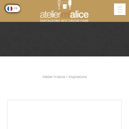
FR
Atelier m'alice
>
Inspirations