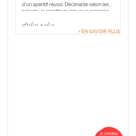
d'un apéritif réussi. Déclinable selon les
saisons, la recette qu'on vous propose
aujourd'hui est parfaite pour mettre un
Atelier m'alice
peu de soleil dans nos journées avant de
rentrer dans l'Automne.
EN SAVOIR PLUS
JE CHOISIS