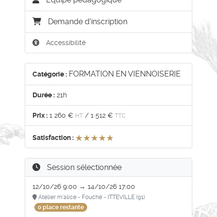
Demande d'inscription
Accessibilité
FORMATION EN VIENNOISERIE
Catégorie :
Durée :
21h
Prix :
1 260 €
/
1 512 €
HT
TTC
★★★★★
★★★★★
Satisfaction :
Session sélectionnée
12/10/26 9:00 → 14/10/26 17:00
Atelier m'alice - Fouché - ITTEVILLE (91)
0 place restante