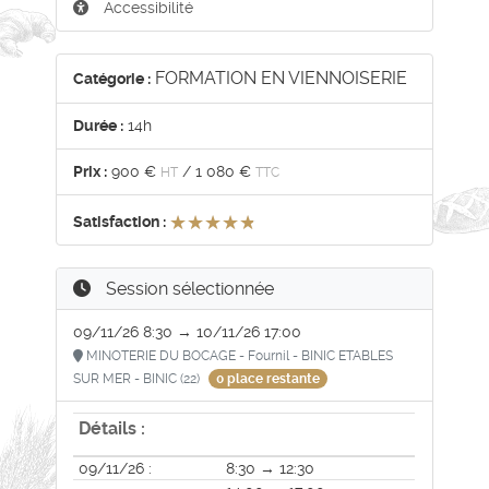
Accessibilité
FORMATION EN VIENNOISERIE
Catégorie :
Durée :
14h
Prix :
900 €
/
1 080 €
HT
TTC
★★★★★
★★★★★
Satisfaction :
Session sélectionnée
09/11/26 8:30 → 10/11/26 17:00
MINOTERIE DU BOCAGE - Fournil - BINIC ETABLES
SUR MER - BINIC (22)
0 place restante
Détails :
09/11/26 :
8:30 → 12:30