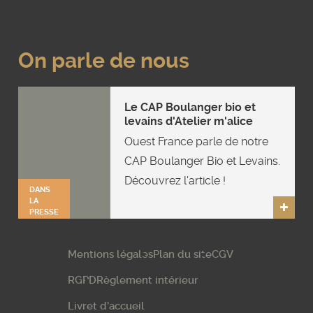
On parle de nous
Le CAP Boulanger bio et
levains d'Atelier m'alice
Ouest France parle de notre
CAP Boulanger Bio et Levains.
Découvrez l'article !
DANS
LA
PRESSE
Mentions légales
Plan du site
CGV
RGPD
Règlement intérieur
Livret d’accueil