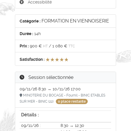
Accessibilité
FORMATION EN VIENNOISERIE
Catégorie :
Durée :
14h
Prix :
900 €
/
1 080 €
HT
TTC
★★★★★
★★★★★
Satisfaction :
Session sélectionnée
09/11/26 8:30 → 10/11/26 17:00
MINOTERIE DU BOCAGE - Fournil - BINIC ETABLES
SUR MER - BINIC (22)
0 place restante
Détails :
09/11/26 :
8:30 → 12:30