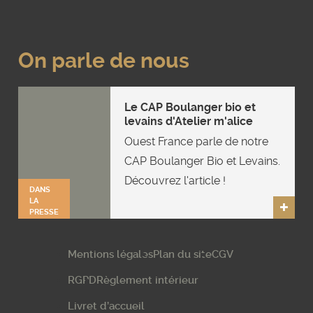
On parle de nous
Le CAP Boulanger bio et
levains d'Atelier m'alice
Ouest France parle de notre
CAP Boulanger Bio et Levains.
Découvrez l'article !
DANS
LA
PRESSE
Mentions légales
Plan du site
CGV
RGPD
Règlement intérieur
Livret d’accueil