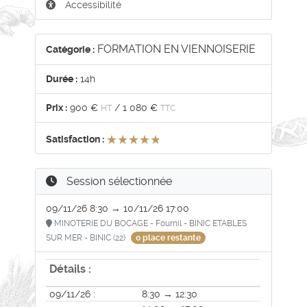
Accessibilité
FORMATION EN VIENNOISERIE
Catégorie :
Durée :
14h
Prix :
900 €
/
1 080 €
HT
TTC
★★★★★
★★★★★
Satisfaction :
Session sélectionnée
09/11/26 8:30 → 10/11/26 17:00
MINOTERIE DU BOCAGE - Fournil - BINIC ETABLES
SUR MER - BINIC (22)
0 place restante
Détails :
09/11/26 :
8:30 → 12:30