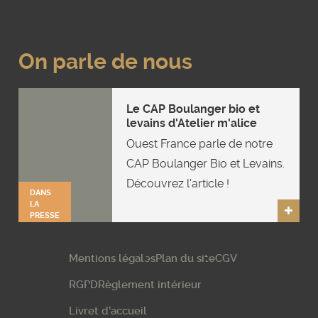
On parle de nous
Le CAP Boulanger bio et
levains d'Atelier m'alice
Ouest France parle de notre
CAP Boulanger Bio et Levains.
Découvrez l'article !
DANS
LA
PRESSE
Mentions légales
Plan du site
CGV
RGPD
Règlement intérieur
Livret d’accueil